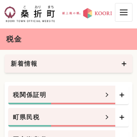
ペ
メニューを飛ばして本文へ
ー
ジ
の
先
本
頭
税金
文
で
す
。
新着情報
税関係証明
町県民税