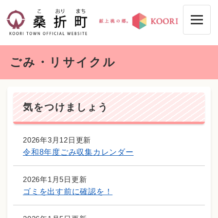
ペ
メニューを飛ばして本文へ
ー
ジ
の
先
本
頭
ごみ・リサイクル
文
で
す
。
気をつけましょう
2026年3月12日更新
令和8年度ごみ収集カレンダー
2026年1月5日更新
ゴミを出す前に確認を！