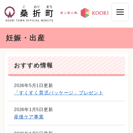
ペ
メニューを飛ばして本文へ
ー
ジ
の
先
本
頭
妊娠・出産
文
で
す
。
おすすめ情報
2026年5月1日更新
「すくすく育児パッケージ」プレゼント
2026年1月5日更新
産後ケア事業