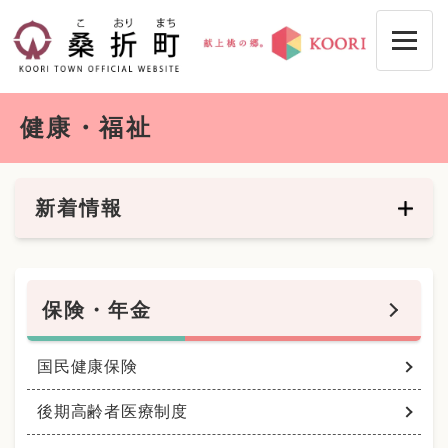
ペ
メニューを飛ばして本文へ
ー
ジ
の
先
本
頭
健康・福祉
文
で
す
。
新着情報
保険・年金
国民健康保険
後期高齢者医療制度