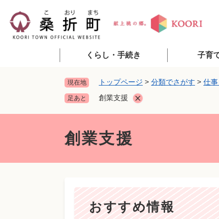
ペ
ー
ジ
の
先
くらし・手続き
子育
頭
で
トップページ
>
分類でさがす
>
仕事
現在地
す
創業支援
足あと
。
本
文
創業支援
おすすめ情報