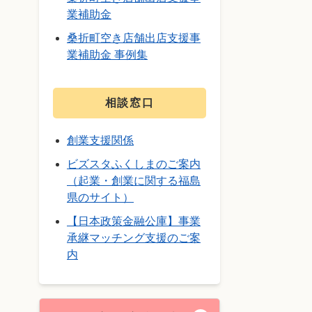
業補助金
桑折町空き店舗出店支援事
業補助金 事例集
相談窓口
創業支援関係
ビズスタふくしまのご案内
（起業・創業に関する福島
県のサイト）
【日本政策金融公庫】事業
承継マッチング支援のご案
内