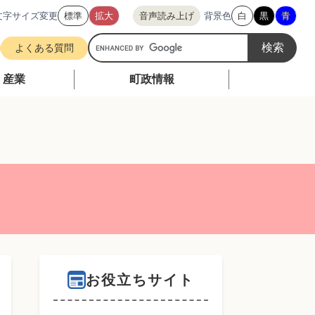
文字サイズ変更
標準
拡大
音声読み上げ
背景色
白
黒
青
G
よくある質問
o
o
・産業
町政情報
g
l
e
カ
ス
タ
ム
検
索
お役立ちサイト