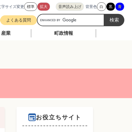
文字サイズ変更
標準
拡大
音声読み上げ
背景色
白
黒
青
G
よくある質問
o
o
・産業
町政情報
g
l
e
カ
ス
タ
ム
検
索
お役立ちサイト