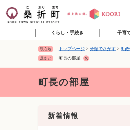
ペ
ー
ジ
の
先
くらし・手続き
子育
頭
で
トップページ
>
分類でさがす
>
町政
現在地
す
町長の部屋
足あと
。
本
文
町長の部屋
新着情報