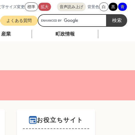
文字サイズ変更
標準
拡大
音声読み上げ
背景色
白
黒
青
G
よくある質問
o
o
・産業
町政情報
g
l
e
カ
ス
タ
ム
検
索
お役立ちサイト