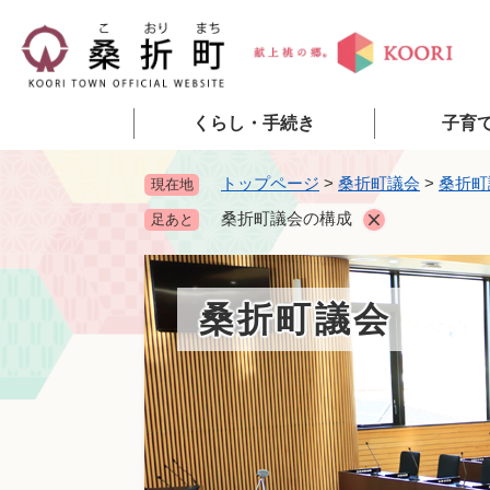
ペ
ー
ジ
の
先
くらし・手続き
子育
頭
で
トップページ
>
桑折町議会
>
桑折町
現在地
す
桑折町議会の構成
足あと
。
桑折町議会