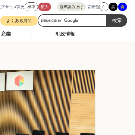
文字サイズ変更
標準
拡大
音声読み上げ
背景色
白
黒
青
G
よくある質問
o
o
・産業
町政情報
g
l
e
カ
ス
タ
ム
検
索