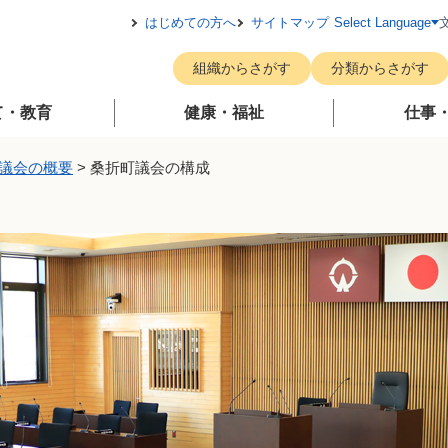
メニューを飛ばして本文へ
はじめての方へ
サイトマップ
Select Language
組織からさがす
分類からさがす
て・教育
健康・福祉
仕事
議会の概要
>
桑折町議会の構成