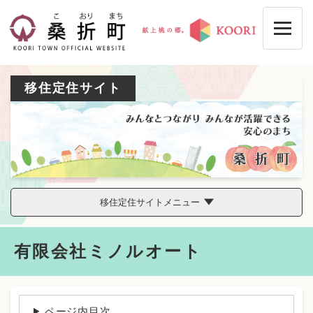
ペ
メニューを飛ばして本文へ
ー
ジ
の
先
頭
移住定住サイト
で
す
。
移住定住サイトメニュー
本
有限会社ミノルオート
文
ページ内目次