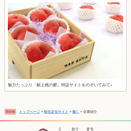
魅力たっぷり「献上桃の郷」特設サイトをのぞいてみて♪
トップページ
>
移住定住サイト
>
働く
>
企業紹介
現在地