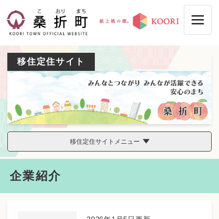
ペ
メニューを飛ばして本文へ
ー
ジ
の
先
頭
移住定住サイト
で
す
。
移住定住サイトメニュー
本
企業紹介
文