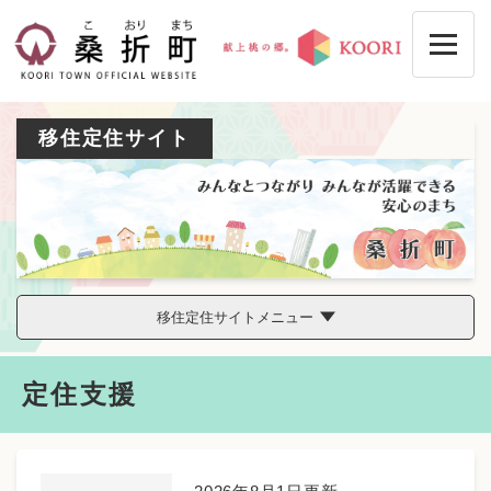
ペ
メニューを飛ばして本文へ
ー
ジ
の
先
頭
移住定住サイト
で
す
。
移住定住サイトメニュー
本
定住支援
文