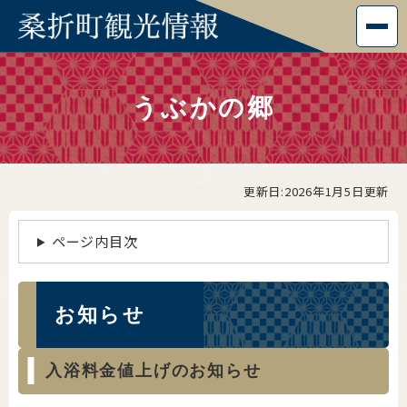
ペ
メニューを飛ばして本文へ
ー
ジ
本
の
文
先
うぶかの郷
頭
で
す
。
更新日:2026年1月5日更新
ページ内目次
お知らせ
入浴料金値上げのお知らせ