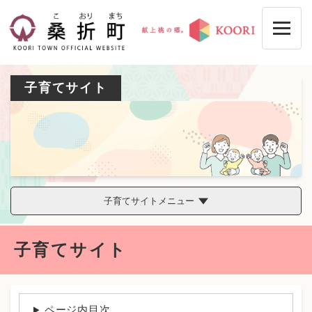
ペ
メニューを飛ばして本文へ
ー
ジ
の
先
頭
子育てサイト
で
す
。
子育てサイトメニュー
本
子育てサイト
文
ページ内目次