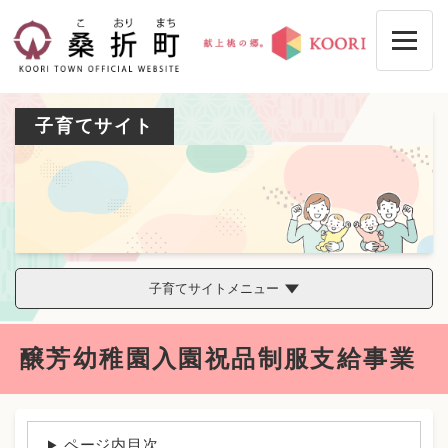
ペ
メニューを飛ばして本文へ
ー
ジ
の
先
頭
子育てサイト
で
す
。
子育てサイトメニュー
本
醸芳幼稚園入園祝品制服支給事業
文
ページ内目次