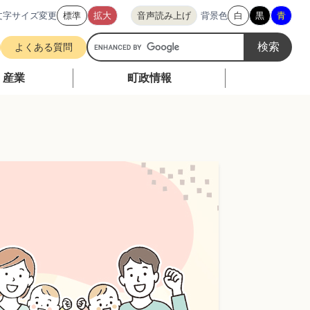
文字サイズ変更
標準
拡大
音声読み上げ
背景色
白
黒
青
G
よくある質問
o
o
・産業
町政情報
g
l
e
カ
ス
タ
ム
検
索