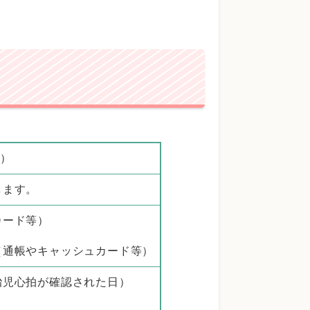
。
円）
します。
カード等）
（通帳やキャッシュカード等）
胎児心拍が確認された日）