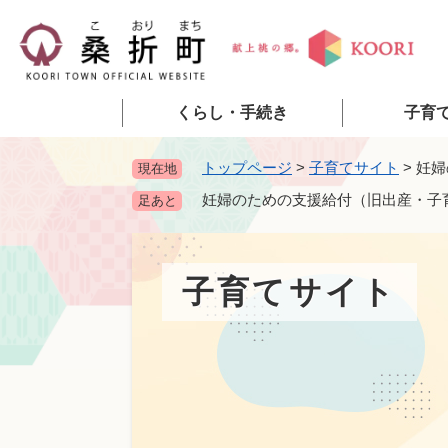
ペ
ー
ジ
の
先
くらし・手続き
子育
頭
で
トップページ
>
子育てサイト
>
妊婦
現在地
す
妊婦のための支援給付（旧出産・子
足あと
。
子育てサイト