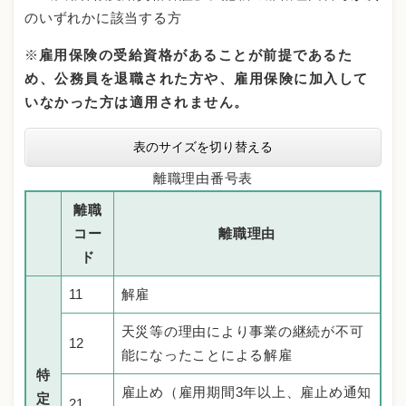
のいずれかに該当する方
※
雇用保険の受給資格があることが前提であるた
め、公務員を退職された方や、雇用保険に加入して
いなかった方は適用されません。
表のサイズを切り替える
離職理由番号表
離職
コー
離職理由
ド
11
解雇
天災等の理由により事業の継続が不可
12
能になったことによる解雇
特
雇止め（雇用期間3年以上、雇止め通知
定
21