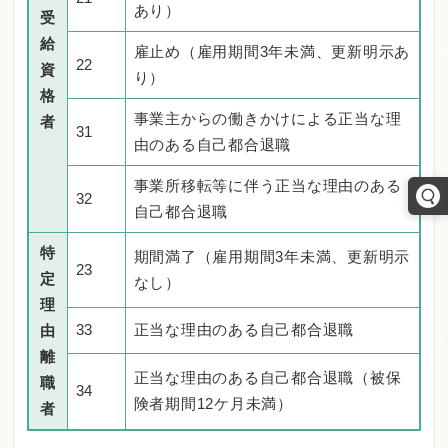
あり）
受
給
雇止め（雇用期間3年未満、更新明示あ
22
資
り）
格
事業主からの働きかけによる正当な理
者
31
由のある自己都合退職
事業所移転等に伴う正当な理由のある
32
自己都合退職
特
期間満了（雇用期間3年未満、更新明示
23
定
なし）
理
33
正当な理由のある自己都合退職
由
離
正当な理由のある自己都合退職（被保
職
34
険者期間12ケ月未満）
者