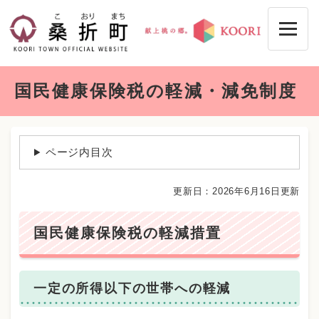
ペ
メニューを飛ばして本文へ
ー
ジ
の
先
本
頭
国民健康保険税の軽減・減免制度
文
で
す
。
ページ内目次
更新日：2026年6月16日更新
国民健康保険税の軽減措置
一定の所得以下の世帯への軽減