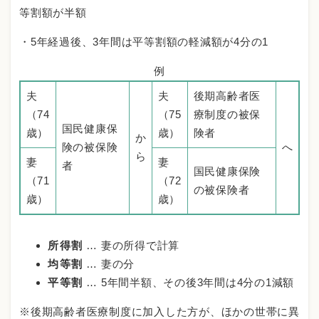
等割額が半額
・5年経過後、3年間は平等割額の軽減額が4分の1
例
夫
夫
後期高齢者医
（74
（75
療制度の被保
国民健康保
歳）
歳）
険者
か
険の被保険
へ
ら
妻
妻
者
国民健康保険
（71
（72
の被保険者
歳）
歳）
所得割
… 妻の所得で計算
均等割
… 妻の分
平等割
… 5年間半額、その後3年間は4分の1減額
※後期高齢者医療制度に加入した方が、ほかの世帯に異