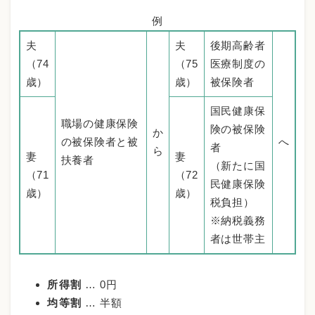
例
夫
夫
後期高齢者
（74
（75
医療制度の
歳）
歳）
被保険者
国民健康保
職場の健康保険
険の被保険
か
の被保険者と被
へ
者
ら
妻
妻
扶養者
（新たに国
（71
（72
民健康保険
歳）
歳）
税負担）
※納税義務
者は世帯主
所得割
… 0円
均等割
… 半額