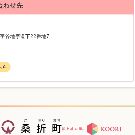
合わせ先
字谷地字道下22番地7
ちら