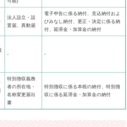
可能)
申
電子申告に係る納付、見込納付およ
法人設立・設
告
びみなし納付、更正・決定に係る納
置届、異動届
付、延滞金・加算金の納付
資
-
-
特別徴収義務
者
者の所在地・
特別徴収に係る本税の納付、特別徴
別
名称変更届出
収に係る延滞金・加算金の納付
書