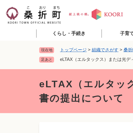
ペ
ー
ジ
の
先
くらし・手続き
子育
頭
で
トップページ
>
組織でさがす
>
桑折
現在地
す
eLTAX（エルタックス）または光
足あと
。
本
文
eLTAX（エルタ
書の提出について