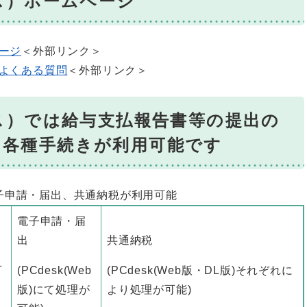
クス）ホームページ
ページ
＜外部リンク＞
るよくある質問
＜外部リンク＞
クス）では給与支払報告書等の提出の
る各種手続きが利用可能です
子申請・届出、共通納税が利用可能
電子申請・届
出
共通納税
可
(PCdesk(Web
(PCdesk(Web版・DL版)それぞれに
版)にて処理が
より処理が可能)