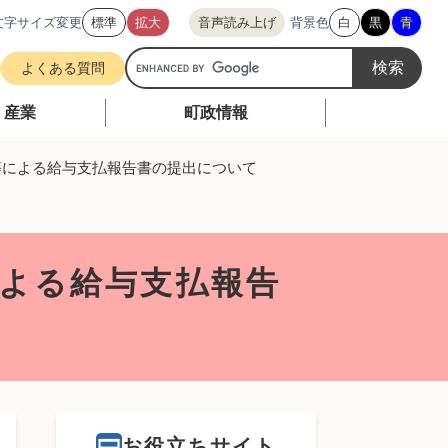
文字サイズ変更
標準
拡大
音声読み上げ
背景色
白
黒
青
G
よくある質問
o
o
・産業
町政情報
g
l
ク等による給与支払報告書の提出について
e
カ
ス
タ
による給与支払報告
ム
検
索
お役立ちサイト