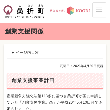
ペ
メニューを飛ばして本文へ
ー
ジ
の
先
本
頭
創業支援関係
文
で
す
。
ページ内目次
更新日：2026年4月20日更新
創業支援事業計画
産業競争力強化法第113条に基づき桑折町が国に申請し
ていた「創業支援事業計画」が平成29年5月19日付で認
定されました。