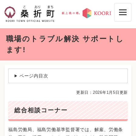
ペ
メニューを飛ばして本文へ
ー
ジ
の
先
本
頭
職場のトラブル解決 サポートし
文
で
す
ます!
。
ページ内目次
更新日：2026年1月5日更新
総合相談コーナー
福島労働局、福島労働基準監督署では、解雇、労働条