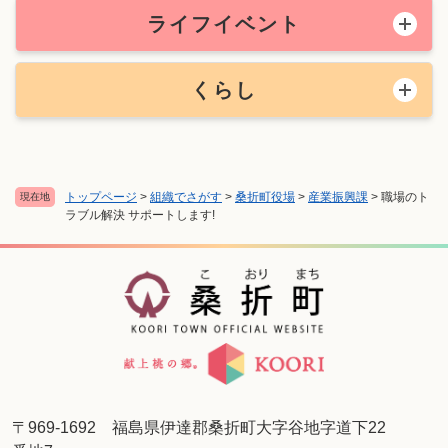
ライフイベント
くらし
トップページ
>
組織でさがす
>
桑折町役場
>
産業振興課
>
職場のト
現在地
ラブル解決 サポートします!
〒969-1692 福島県伊達郡桑折町大字谷地字道下22