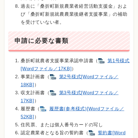
過去に「桑折町新規農業者経営活動支援金」およ
び「桑折町新規就農農業後継者支援事業」の補助
を受けていない者。
申請に必要な書類
桑折町就農者支援事業承認申請書（
第1号様式
[Wordファイル／17KB]
）
事業計画書（
第2号様式[Wordファイル／
18KB]
）
収支計画書（
第3号様式[Wordファイル／
17KB]
）
履歴書（
履歴書(参考様式)[Wordファイル／
52KB]
）
住民票、または個人番号カードの写し
認定農業者となる旨の誓約書（
誓約書[Word