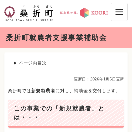
ペ
メニューを飛ばして本文へ
ー
ジ
の
先
本
頭
桑折町就農者支援事業補助金
文
で
す
。
ページ内目次
更新日：2026年1月5日更新
桑折町では
新規就農者
に対し、補助金を交付します。
この事業での「新規就農者」と
は・・・