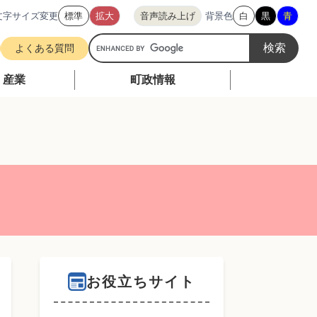
文字サイズ変更
標準
拡大
音声読み上げ
背景色
白
黒
青
G
よくある質問
o
o
・産業
町政情報
g
l
e
カ
ス
タ
ム
検
索
お役立ちサイト