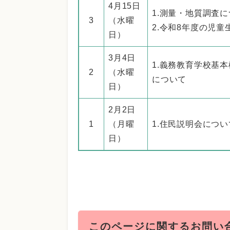
4月15日
1.測量・地質調査
3
（水曜
2.令和8年度の児
日）
3月4日
1.義務教育学校基
2
（水曜
について
日）
2月2日
1
（月曜
1.住民説明会につい
日）
このページに関するお問い