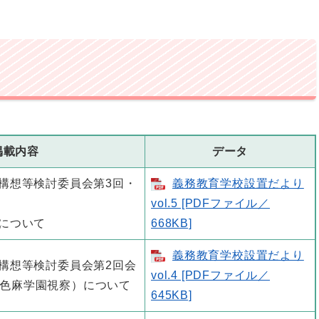
掲載内容
データ
本構想等検討委員会第3回・
義務教育学校設置だより
vol.5 [PDFファイル／
りについて
668KB]
義務教育学校設置だより
本構想等検討委員会第2回会
vol.4 [PDFファイル／
色麻学園視察）について
645KB]