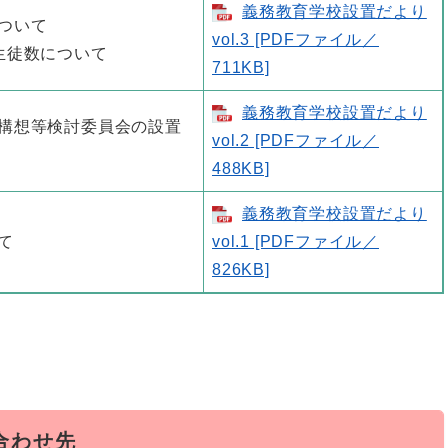
義務教育学校設置だより
について
vol.3 [PDFファイル／
童生徒数について
711KB]
義務教育学校設置だより
本構想等検討委員会の設置
vol.2 [PDFファイル／
488KB]
義務教育学校設置だより
て
vol.1 [PDFファイル／
826KB]
合わせ先