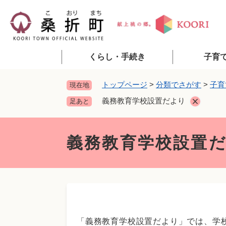
ペ
ー
ジ
の
先
くらし・手続き
子育
頭
で
トップページ
>
分類でさがす
>
子育
現在地
す
義務教育学校設置だより
足あと
。
本
文
義務教育学校設置
「義務教育学校設置だより」では、学