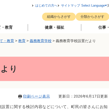
メニューを飛ばして本文へ
はじめての方へ
サイトマップ
Select Language
組織からさがす
分類からさがす
て・教育
健康・福祉
仕事
て・教育
>
教育
>
義務教育学校
>
義務教育学校設置だより
だより
印刷ページ表示
更新日：2026年6月17日更新
校設置に関する検討内容などについて、町民の皆さんにお知