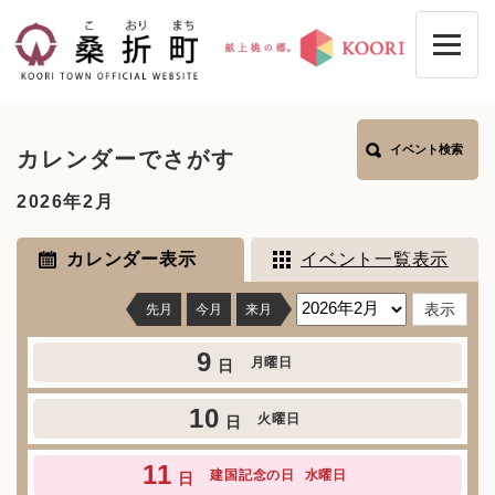
ペ
メニューを飛ばして本文へ
ー
ジ
の
先
頭
本
で
イベント検索
カレンダーでさがす
文
す
。
2026年2月
カレンダー表示
イベント一覧表示
先月
今月
来月
9
月曜日
日
10
火曜日
日
11
建国記念の日
水曜日
日