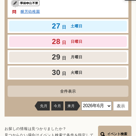
醸芳幼稚園
27
土曜日
日
28
日曜日
日
29
月曜日
日
30
火曜日
日
全件表示
先月
今月
来月
お探しの情報は見つかりましたか？
イベント検索
見つからない場合はイベント検索で条件を指定して