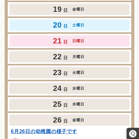
19
金曜日
日
20
土曜日
日
21
日曜日
日
22
月曜日
日
23
火曜日
日
24
水曜日
日
25
木曜日
日
26
金曜日
日
6月26日の幼稚園の様子です