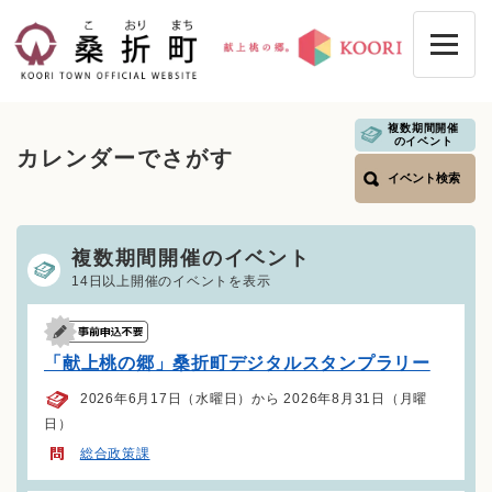
ペ
メニューを飛ばして本文へ
ー
ジ
の
先
頭
複数期間開催
本
のイベント
で
カレンダーでさがす
文
す
イベント検索
。
複数期間開催のイベント
14日以上開催のイベントを表示
「献上桃の郷」桑折町デジタルスタンプラリー
2026年6月17日（水曜日）から 2026年8月31日（月曜
日）
総合政策課