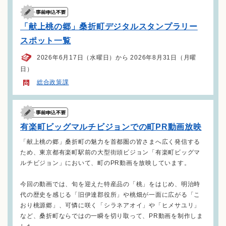
「献上桃の郷」桑折町デジタルスタンプラリー
スポット一覧
2026年6月17日（水曜日）から 2026年8月31日（月曜
日）
総合政策課
有楽町ビッグマルチビジョンでの町PR動画放映
「献上桃の郷」桑折町の魅力を首都圏の皆さまへ広く発信する
ため、東京都有楽町駅前の大型街頭ビジョン「有楽町ビッグマ
ルチビジョン」において、町のPR動画を放映しています。
今回の動画では、旬を迎えた特産品の「桃」をはじめ、明治時
代の歴史を感じる「旧伊達郡役所」や桃畑が一面に広がる「こ
おり桃源郷」、可憐に咲く「シラネアオイ」や「ヒメサユリ」
など、桑折町ならではの一瞬を切り取って、PR動画を制作しま