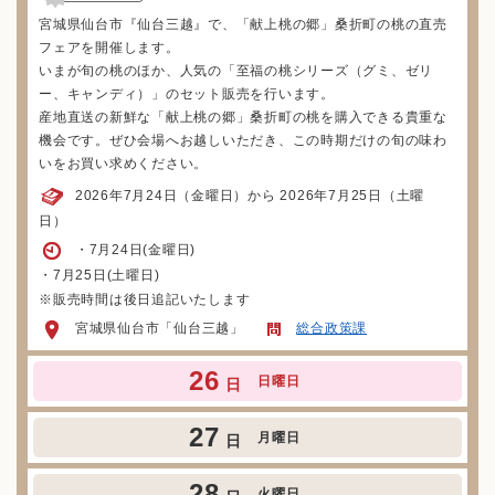
宮城県仙台市『仙台三越』で、「献上桃の郷」桑折町の桃の直売
フェアを開催します。
いまが旬の桃のほか、人気の「至福の桃シリーズ（グミ、ゼリ
ー、キャンディ）」のセット販売を行います。
産地直送の新鮮な「献上桃の郷」桑折町の桃を購入できる貴重な
機会です。ぜひ会場へお越しいただき、この時期だけの旬の味わ
いをお買い求めください。
2026年7月24日（金曜日）から 2026年7月25日（土曜
日）
・7月24日(金曜日)
・7月25日(土曜日)
※販売時間は後日追記いたします
宮城県仙台市「仙台三越」
総合政策課
26
日曜日
日
27
月曜日
日
28
火曜日