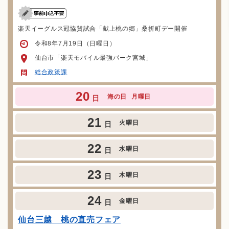
楽天イーグルス冠協賛試合「献上桃の郷」桑折町デー開催
令和8年7月19日（日曜日）
仙台市「楽天モバイル最強パーク宮城」
総合政策課
20
海の日
月曜日
日
21
火曜日
日
22
水曜日
日
23
木曜日
日
24
金曜日
日
仙台三越 桃の直売フェア