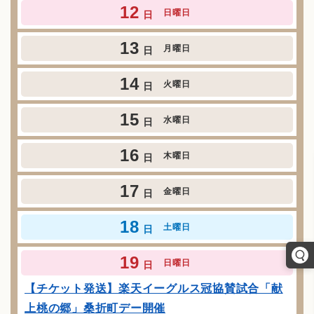
12
日曜日
日
13
月曜日
日
14
火曜日
日
15
水曜日
日
16
木曜日
日
17
金曜日
日
18
土曜日
日
19
日曜日
日
【チケット発送】楽天イーグルス冠協賛試合「献
上桃の郷」桑折町デー開催