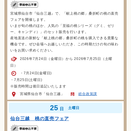
宮城県仙台市『仙台三越』で、「献上桃の郷」桑折町の桃の直売
フェアを開催します。
いまが旬の桃のほか、人気の「至福の桃シリーズ（グミ、ゼリ
ー、キャンディ）」のセット販売を行います。
産地直送の新鮮な「献上桃の郷」桑折町の桃を購入できる貴重な
機会です。ぜひ会場へお越しいただき、この時期だけの旬の味わ
いをお買い求めください。
2026年7月24日（金曜日）から 2026年7月25日（土曜
日）
・7月24日(金曜日)
・7月25日(土曜日)
※販売時間は後日追記いたします
宮城県仙台市「仙台三越」
総合政策課
25
土曜日
日
仙台三越 桃の直売フェア