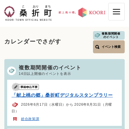
ペ
メニューを飛ばして本文へ
ー
ジ
の
先
頭
複数期間開催
本
のイベント
で
カレンダーでさがす
文
す
イベント検索
。
複数期間開催のイベント
14日以上開催のイベントを表示
「献上桃の郷」桑折町デジタルスタンプラリー
2026年6月17日（水曜日）から 2026年8月31日（月曜
日）
総合政策課