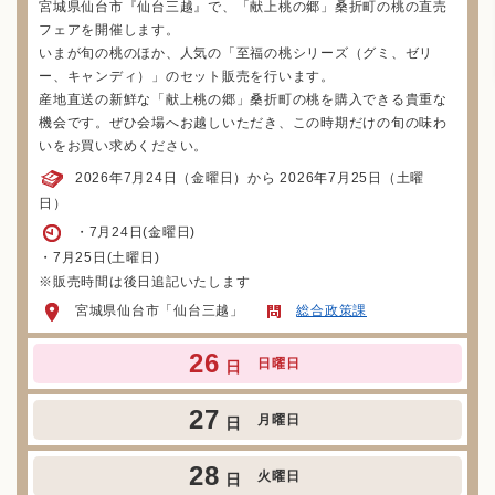
宮城県仙台市『仙台三越』で、「献上桃の郷」桑折町の桃の直売
フェアを開催します。
いまが旬の桃のほか、人気の「至福の桃シリーズ（グミ、ゼリ
ー、キャンディ）」のセット販売を行います。
産地直送の新鮮な「献上桃の郷」桑折町の桃を購入できる貴重な
機会です。ぜひ会場へお越しいただき、この時期だけの旬の味わ
いをお買い求めください。
2026年7月24日（金曜日）から 2026年7月25日（土曜
日）
・7月24日(金曜日)
・7月25日(土曜日)
※販売時間は後日追記いたします
宮城県仙台市「仙台三越」
総合政策課
26
日曜日
日
27
月曜日
日
28
火曜日
日