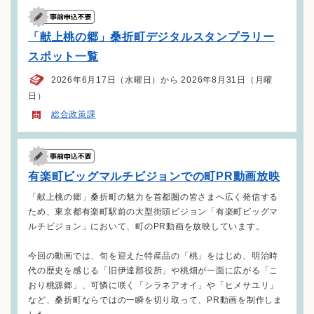
「献上桃の郷」桑折町デジタルスタンプラリー
スポット一覧
2026年6月17日（水曜日）から 2026年8月31日（月曜
日）
総合政策課
有楽町ビッグマルチビジョンでの町PR動画放映
「献上桃の郷」桑折町の魅力を首都圏の皆さまへ広く発信する
ため、東京都有楽町駅前の大型街頭ビジョン「有楽町ビッグマ
ルチビジョン」において、町のPR動画を放映しています。
今回の動画では、旬を迎えた特産品の「桃」をはじめ、明治時
代の歴史を感じる「旧伊達郡役所」や桃畑が一面に広がる「こ
おり桃源郷」、可憐に咲く「シラネアオイ」や「ヒメサユリ」
など、桑折町ならではの一瞬を切り取って、PR動画を制作しま