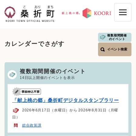
ペ
メニューを飛ばして本文へ
ー
ジ
の
先
頭
複数期間開催
本
のイベント
で
カレンダーでさがす
文
す
イベント検索
。
複数期間開催のイベント
14日以上開催のイベントを表示
「献上桃の郷」桑折町デジタルスタンプラリー
2026年6月17日（水曜日）から 2026年8月31日（月曜
日）
総合政策課