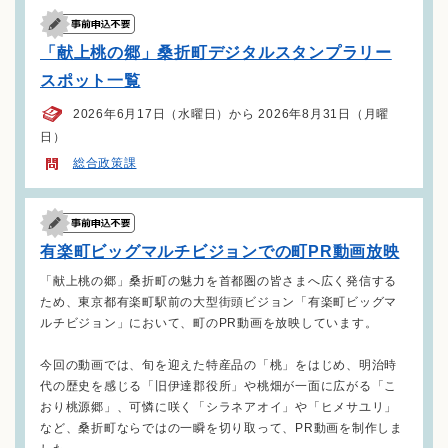
「献上桃の郷」桑折町デジタルスタンプラリー
スポット一覧
2026年6月17日（水曜日）から 2026年8月31日（月曜
日）
総合政策課
有楽町ビッグマルチビジョンでの町PR動画放映
「献上桃の郷」桑折町の魅力を首都圏の皆さまへ広く発信する
ため、東京都有楽町駅前の大型街頭ビジョン「有楽町ビッグマ
ルチビジョン」において、町のPR動画を放映しています。
今回の動画では、旬を迎えた特産品の「桃」をはじめ、明治時
代の歴史を感じる「旧伊達郡役所」や桃畑が一面に広がる「こ
おり桃源郷」、可憐に咲く「シラネアオイ」や「ヒメサユリ」
など、桑折町ならではの一瞬を切り取って、PR動画を制作しま