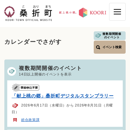
ペ
メニューを飛ばして本文へ
ー
ジ
の
先
頭
複数期間開催
本
のイベント
で
カレンダーでさがす
文
す
イベント検索
。
複数期間開催のイベント
14日以上開催のイベントを表示
「献上桃の郷」桑折町デジタルスタンプラリー
2026年6月17日（水曜日）から 2026年8月31日（月曜
日）
総合政策課