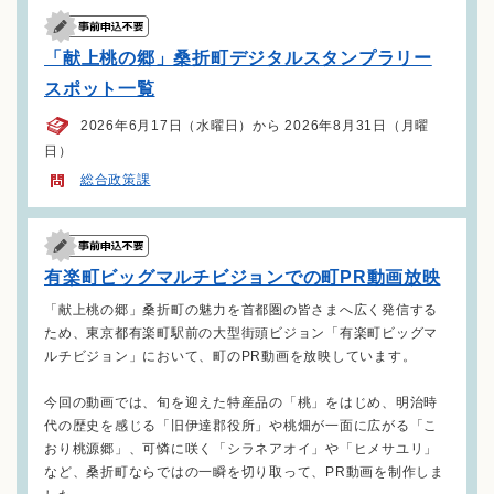
「献上桃の郷」桑折町デジタルスタンプラリー
スポット一覧
2026年6月17日（水曜日）から 2026年8月31日（月曜
日）
総合政策課
有楽町ビッグマルチビジョンでの町PR動画放映
「献上桃の郷」桑折町の魅力を首都圏の皆さまへ広く発信する
ため、東京都有楽町駅前の大型街頭ビジョン「有楽町ビッグマ
ルチビジョン」において、町のPR動画を放映しています。
今回の動画では、旬を迎えた特産品の「桃」をはじめ、明治時
代の歴史を感じる「旧伊達郡役所」や桃畑が一面に広がる「こ
おり桃源郷」、可憐に咲く「シラネアオイ」や「ヒメサユリ」
など、桑折町ならではの一瞬を切り取って、PR動画を制作しま