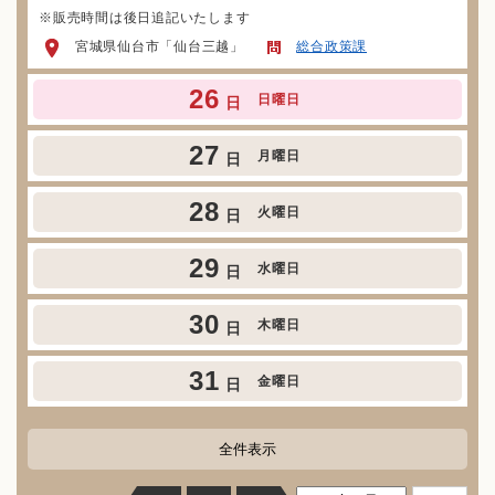
※販売時間は後日追記いたします
宮城県仙台市「仙台三越」
総合政策課
26
日曜日
日
27
月曜日
日
28
火曜日
日
29
水曜日
日
30
木曜日
日
31
金曜日
日
全件表示