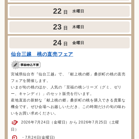
22
水曜日
日
23
木曜日
日
24
金曜日
日
仙台三越 桃の直売フェア
宮城県仙台市『仙台三越』で、「献上桃の郷」桑折町の桃の直売
フェアを開催します。
いまが旬の桃のほか、人気の「至福の桃シリーズ（グミ、ゼリ
ー、キャンディ）」のセット販売を行います。
産地直送の新鮮な「献上桃の郷」桑折町の桃を購入できる貴重な
機会です。ぜひ会場へお越しいただき、この時期だけの旬の味わ
いをお買い求めください。
2026年7月24日（金曜日）から 2026年7月25日（土曜
日）
・7月24日(金曜日)