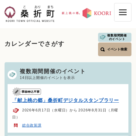
ペ
メニューを飛ばして本文へ
ー
ジ
の
先
頭
複数期間開催
本
のイベント
で
カレンダーでさがす
文
す
イベント検索
。
複数期間開催のイベント
14日以上開催のイベントを表示
「献上桃の郷」桑折町デジタルスタンプラリー
2026年6月17日（水曜日）から 2026年8月31日（月曜
日）
総合政策課