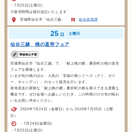
・7月25日(土曜日)
※販売時間は後日追記いたします
宮城県仙台市「仙台三越」
総合政策課
25
土曜日
日
仙台三越 桃の直売フェア
宮城県仙台市『仙台三越』で、「献上桃の郷」桑折町の桃の直売
フェアを開催します。
いまが旬の桃のほか、人気の「至福の桃シリーズ（グミ、ゼリ
ー、キャンディ）」のセット販売を行います。
産地直送の新鮮な「献上桃の郷」桑折町の桃を購入できる貴重な
機会です。ぜひ会場へお越しいただき、この時期だけの旬の味わ
いをお買い求めください。
2026年7月24日（金曜日）から 2026年7月25日（土曜
日）
・7月24日(金曜日)
・7月25日(土曜日)