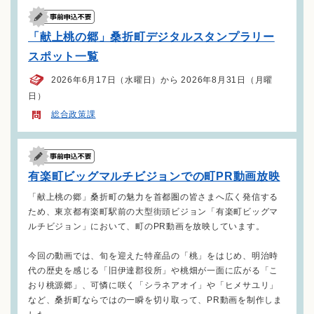
「献上桃の郷」桑折町デジタルスタンプラリー
スポット一覧
2026年6月17日（水曜日）から 2026年8月31日（月曜
日）
総合政策課
有楽町ビッグマルチビジョンでの町PR動画放映
「献上桃の郷」桑折町の魅力を首都圏の皆さまへ広く発信する
ため、東京都有楽町駅前の大型街頭ビジョン「有楽町ビッグマ
ルチビジョン」において、町のPR動画を放映しています。
今回の動画では、旬を迎えた特産品の「桃」をはじめ、明治時
代の歴史を感じる「旧伊達郡役所」や桃畑が一面に広がる「こ
おり桃源郷」、可憐に咲く「シラネアオイ」や「ヒメサユリ」
など、桑折町ならではの一瞬を切り取って、PR動画を制作しま