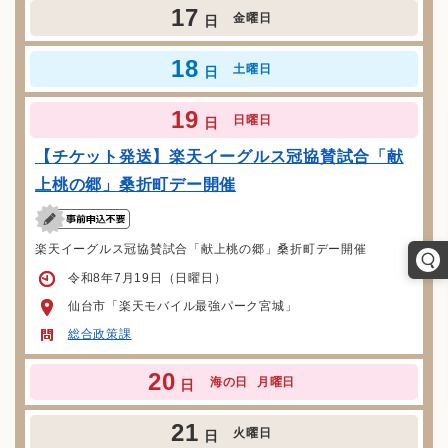
17
金曜日
日
18
土曜日
日
19
日曜日
日
【チケット発送】楽天イーグルス冠協賛試合「献
上桃の郷」桑折町デー開催
楽天イーグルス冠協賛試合「献上桃の郷」桑折町デー開催
令和8年7月19日（日曜日）
仙台市「楽天モバイル最強パーク宮城」
総合政策課
20
海の日
月曜日
日
21
火曜日
日