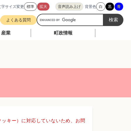
文字サイズ変更
標準
拡大
音声読み上げ
背景色
白
黒
青
G
よくある質問
o
o
・産業
町政情報
g
l
e
カ
ス
タ
ム
検
索
（クッキー）に対応していないため、お問