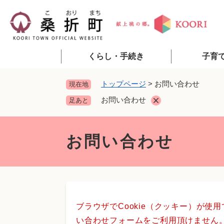
ペ
ー
ジ
の
先
くらし・手続き
子育
頭
で
トップページ
>
お問い合わせ
現在地
す
お問い合わせ
足あと
。
本
文
お問い合わせ
ブラウザでCookie（クッキー）が使
い合わせフォームをご利用頂けません