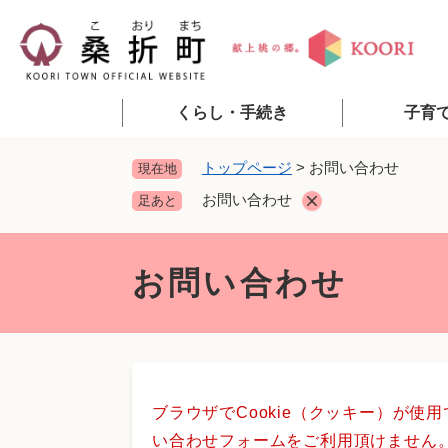
ペ
ー
ジ
の
先
くらし・手続き
子育
頭
で
トップページ
>
お問い合わせ
現在地
す
お問い合わせ
足あと
。
本
文
お問い合わせ
ブラウザでCookie（クッキー）が使
い合わせフォームをご利用頂けません