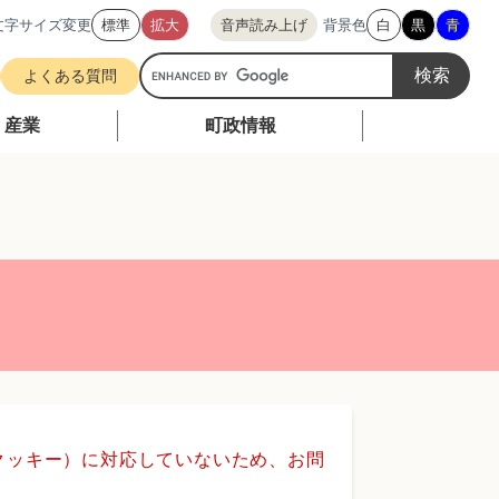
文字サイズ変更
標準
拡大
音声読み上げ
背景色
白
黒
青
G
よくある質問
o
o
・産業
町政情報
g
l
e
カ
ス
タ
ム
検
索
（クッキー）に対応していないため、お問