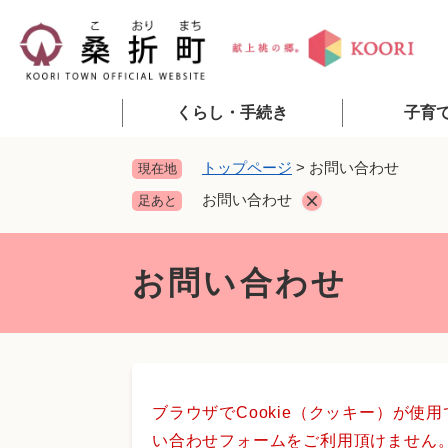
ペ
ー
ジ
の
先
くらし・手続き
子育
頭
で
トップページ
>
お問い合わせ
現在地
す
お問い合わせ
足あと
。
本
文
お問い合わせ
ブラウザでCookie（クッキー）が使
い合わせフォームをご利用頂けません