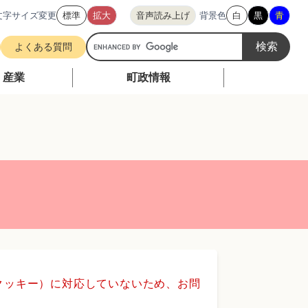
文字サイズ変更
標準
拡大
音声読み上げ
背景色
白
黒
青
G
よくある質問
o
o
・産業
町政情報
g
l
e
カ
ス
タ
ム
検
索
（クッキー）に対応していないため、お問