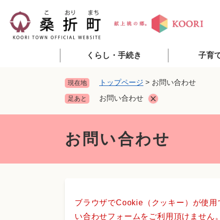
ペ
ー
ジ
の
先
くらし・手続き
子育
頭
で
トップページ
>
お問い合わせ
現在地
す
お問い合わせ
足あと
。
本
文
お問い合わせ
ブラウザでCookie（クッキー）が使
い合わせフォームをご利用頂けません