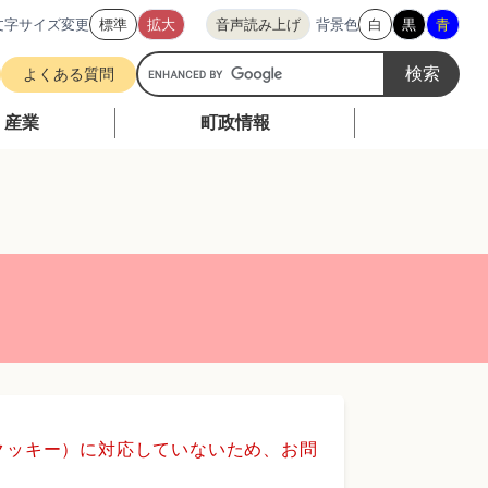
文字サイズ変更
標準
拡大
音声読み上げ
背景色
白
黒
青
G
よくある質問
o
o
・産業
町政情報
g
l
e
カ
ス
タ
ム
検
索
（クッキー）に対応していないため、お問