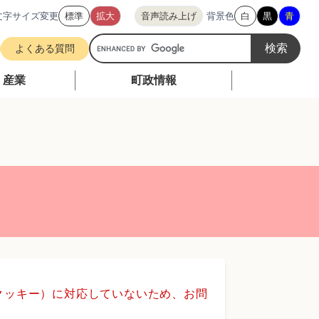
文字サイズ変更
標準
拡大
音声読み上げ
背景色
白
黒
青
G
よくある質問
o
o
・産業
町政情報
g
l
e
カ
ス
タ
ム
検
索
（クッキー）に対応していないため、お問