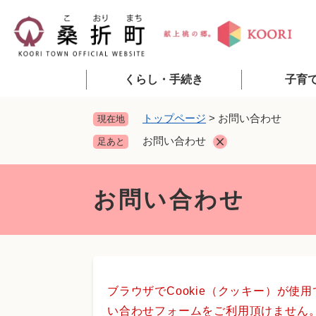
ペ
ー
ジ
の
先
くらし・手続き
子育
頭
で
トップページ
>
お問い合わせ
現在地
す
お問い合わせ
足あと
。
本
文
お問い合わせ
ブラウザでCookie（クッキー）が使
い合わせフォームをご利用頂けません