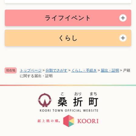
ライフイベント
くらし
トップページ
>
分類でさがす
>
くらし・手続き
>
届出・証明
>
戸籍
現在地
に関する届出・証明