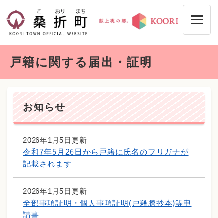
ペ
メニューを飛ばして本文へ
ー
ジ
の
先
本
頭
戸籍に関する届出・証明
文
で
す
。
お知らせ
2026年1月5日更新
令和7年5月26日から戸籍に氏名のフリガナが
記載されます
2026年1月5日更新
全部事項証明・個人事項証明(戸籍謄抄本)等申
請書