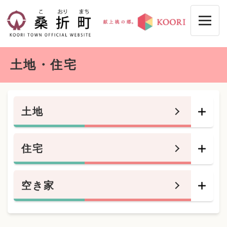
ペ
メニューを飛ばして本文へ
ー
ジ
の
先
本
頭
土地・住宅
文
で
す
。
土地
住宅
空き家