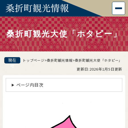
ペ
メニューを飛ばして本文へ
ー
ジ
本
の
文
先
桑折町観光大使「ホタピー」
頭
で
す
。
現在
トップページ
>
桑折町観光情報
>
桑折町観光大使「ホタピー」
地
更新日:2026年1月5日更新
ページ内目次