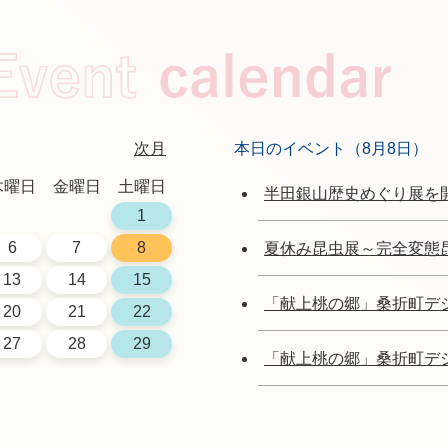
次月
本日のイベント（8月8日）
木曜日
金曜日
土曜日
半田銀山歴史めぐり展を
1
6
7
8
夏休み昆虫展～完全変態
13
14
15
「献上桃の郷」桑折町デ
20
21
22
27
28
29
「献上桃の郷」桑折町デ