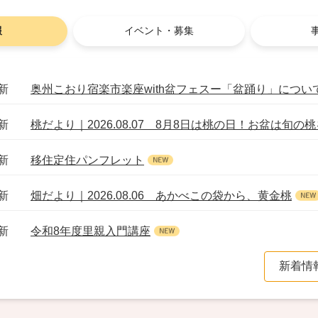
報
イベント・募集
新
奥州こおり宿楽市楽座with盆フェスー「盆踊り」につい
新
桃だより｜2026.08.07 8月8日は桃の日！お盆は旬の
新
移住定住パンフレット
新
畑だより｜2026.08.06 あかべこの袋から、黄金桃
新
令和8年度里親入門講座
新着情