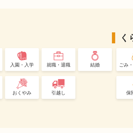
く
入園・入学
就職・退職
結婚
ごみ
おくやみ
引越し
保