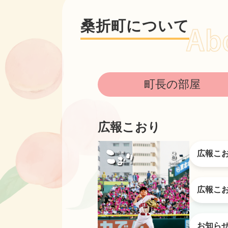
桑折町について
町長の部屋
広報こおり
広報こ
広報こ
お知ら