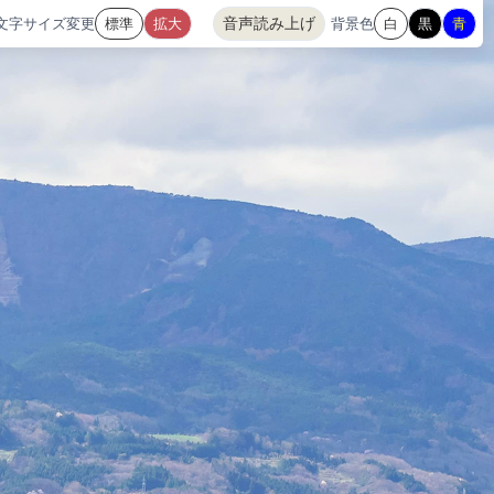
音声読み上げ
文字サイズ変更
背景色
標準
拡大
白
黒
青