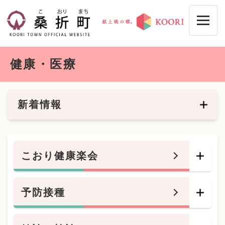
ペ
メニューを飛ばして本文へ
ー
ジ
の
先
本
頭
健康・医療
文
で
す
。
新着情報
こおり健康楽会
予防接種