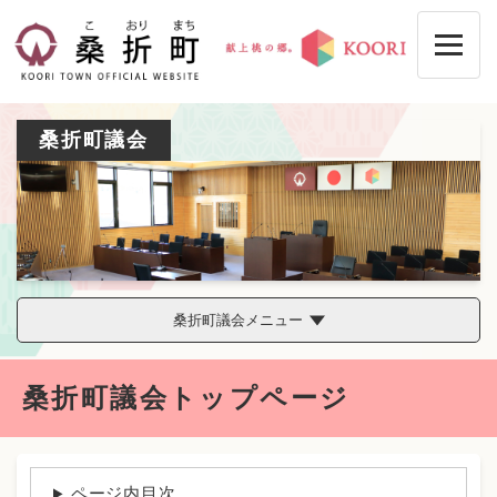
ペ
メニューを飛ばして本文へ
ー
ジ
の
先
頭
桑折町議会
で
す
。
桑折町議会メニュー
本
桑折町議会トップページ
文
ページ内目次