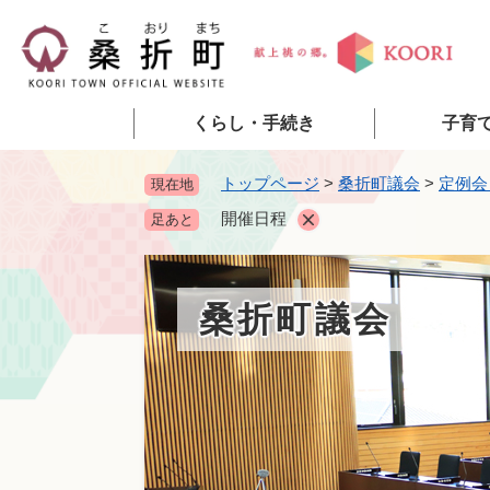
ペ
ー
ジ
の
先
くらし・手続き
子育
頭
で
トップページ
>
桑折町議会
>
定例会
現在地
す
開催日程
足あと
。
桑折町議会