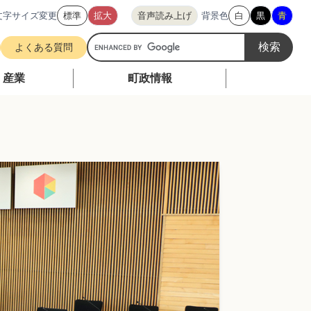
文字サイズ変更
標準
拡大
音声読み上げ
背景色
白
黒
青
G
よくある質問
o
o
・産業
町政情報
g
l
e
カ
ス
タ
ム
検
索