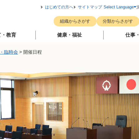
メニューを飛ばして本文へ
はじめての方へ
サイトマップ
Select Language
組織からさがす
分類からさがす
て・教育
健康・福祉
仕事
・臨時会
>
開催日程