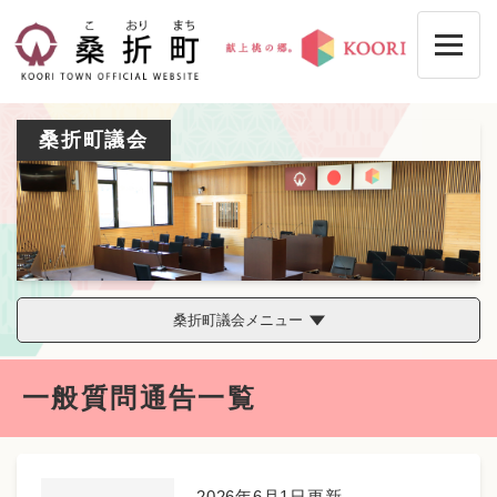
ペ
メニューを飛ばして本文へ
ー
ジ
の
先
頭
桑折町議会
で
す
。
桑折町議会メニュー
本
一般質問通告一覧
文
2026年6月1日更新