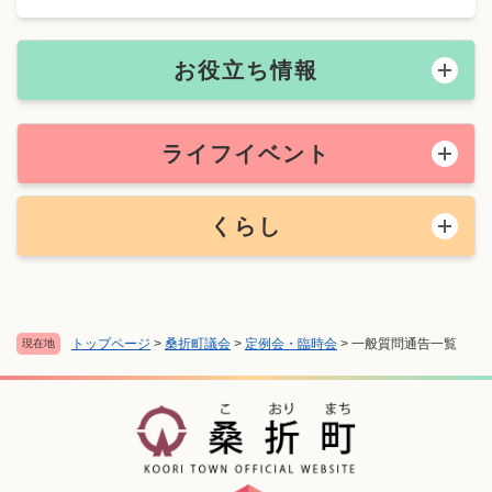
お役立ち情報
ライフイベント
くらし
トップページ
>
桑折町議会
>
定例会・臨時会
>
一般質問通告一覧
現在地