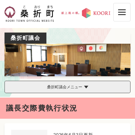
ペ
メニューを飛ばして本文へ
ー
ジ
の
先
頭
桑折町議会
で
す
。
桑折町議会メニュー
本
議長交際費執行状況
文
2026年6月3日更新