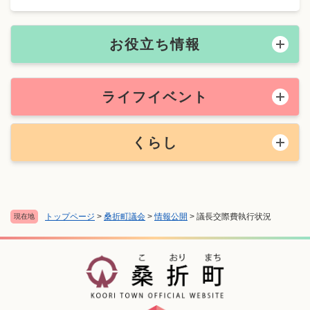
お役立ち情報
ライフイベント
くらし
トップページ
>
桑折町議会
>
情報公開
>
議長交際費執行状況
現在地