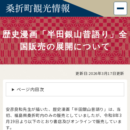
ペ
メニューを飛ばして本文へ
ー
ジ
本
の
文
先
歴史漫画「半田銀山昔語り」全
頭
で
国販売の展開について
す
。
更新日:2026年3月17日更新
ページ内目次
安彦良和先生が描いた、歴史漫画「半田銀山昔語り」は、当
初、福島県桑折町内のみの販売としていましたが、令和8年3
月19日より以下のとおり書店及びオンラインで販売していま
す。