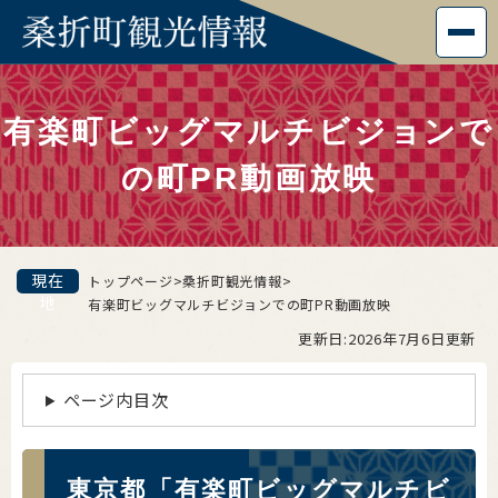
ペ
メニューを飛ばして本文へ
ー
ジ
本
の
文
先
有楽町ビッグマルチビジョンで
頭
で
の町PR動画放映
す
。
現在
トップページ
>
桑折町観光情報
>
地
有楽町ビッグマルチビジョンでの町PR動画放映
更新日:2026年7月6日更新
ページ内目次
東京都「有楽町ビッグマルチビ