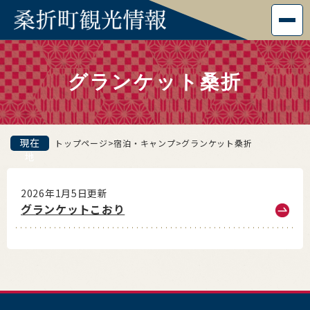
ペ
メニューを飛ばして本文へ
ー
ジ
本
の
文
先
グランケット桑折
頭
で
す
。
現在
トップページ
>
宿泊・キャンプ
>
グランケット桑折
地
2026年1月5日更新
グランケットこおり