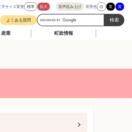
文字サイズ変更
標準
拡大
音声読み上げ
背景色
白
黒
青
G
よくある質問
o
o
・産業
町政情報
g
l
e
カ
ス
タ
ム
検
索