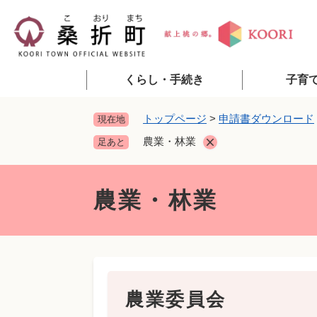
ペ
ー
ジ
の
先
くらし・手続き
子育
頭
で
トップページ
>
申請書ダウンロード
現在地
す
農業・林業
足あと
。
本
文
農業・林業
農業委員会