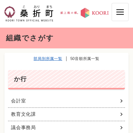
ペ
メニューを飛ばして本文へ
ー
ジ
の
先
本
頭
組織でさがす
文
で
す
。
部局別所属一覧
50音順所属一覧
か行
会計室
教育文化課
議会事務局