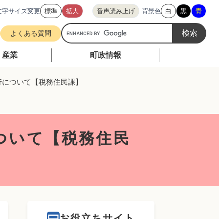
文字サイズ変更
標準
拡大
音声読み上げ
背景色
白
黒
青
G
よくある質問
o
o
・産業
町政情報
g
l
行について【税務住民課】
e
カ
ス
タ
ついて【税務住民
ム
検
索
お役立ちサイト