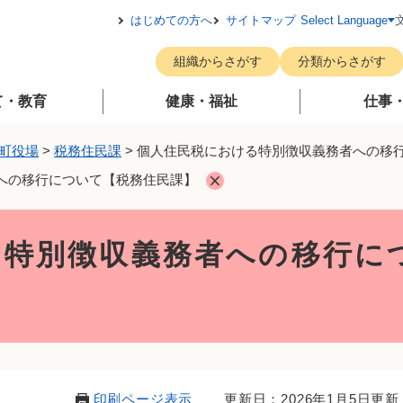
メニューを飛ばして本文へ
はじめての方へ
サイトマップ
Select Language
組織からさがす
分類からさがす
て・教育
健康・福祉
仕事
町役場
>
税務住民課
>
個人住民税における特別徴収義務者への移
への移行について【税務住民課】
る特別徴収義務者への移行に
印刷ページ表示
更新日：2026年1月5日更新