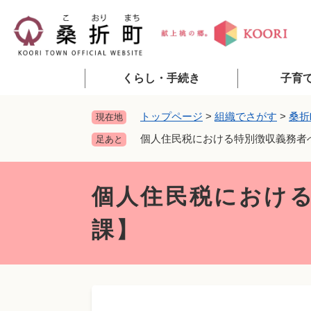
ペ
ー
ジ
の
先
くらし・手続き
子育
頭
で
トップページ
>
組織でさがす
>
桑折
現在地
す
個人住民税における特別徴収義務者
足あと
。
本
文
個人住民税におけ
課】