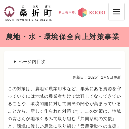
ペ
メニューを飛ばして本文へ
ー
ジ
の
先
本
頭
農地・水・環境保全向上対策事業
文
で
す
。
ページ内目次
更新日：2026年1月5日更新
この対策は、農地や農業用水など、集落にある資源を守
っていくには地域の農業者だけでは難しくなってきてい
ることや、環境問題に対して国民の関心が高まっている
ことから、新しく作られた対策です。この対策は、地域
の皆さんが地域ぐるみで取り組む「共同活動の支援」
と、環境に優しい農業に取り組む「営農活動への支援」