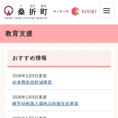
ペ
メニューを飛ばして本文へ
ー
ジ
の
先
本
頭
教育支援
文
で
す
。
おすすめ情報
2026年1月5日更新
給食費負担軽減事業
2026年1月5日更新
醸芳幼稚園入園祝品制服支給事業